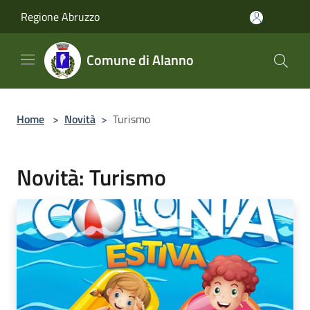
Salta al contenuto principale
Regione Abruzzo
Comune di Alanno
Home
>
Novità
>
Turismo
Novità: Turismo