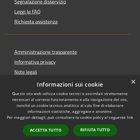
Segnalazione disservizio
Leggi le FAQ
Richiesta assistenza
Amministrazione trasparente
Informativa privacy
Note legali
×
Dichiarazione di accessibilità
Informazioni sui cookie
Questo sito web utilizza cookie tecnici e assimilati strettamente
necessari al corretto funzionamento e alla navigazione del sito,
nonché un cookie tecnico analitico al solo fine di elaborare
informazioni statistiche, aggregate e anonime.
RSS
Copyright © 2026 • Comune di
Per maggiori dettagli, può consultare la cookie policy al seguente
link
Accessibilità
Alanno • Powered by
Privacy
Municipium
Accesso
•
RIFIUTA TUTTO
ACCETTA TUTTO
Cookie
redazione