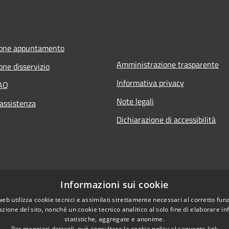
ione appuntamento
Amministrazione trasparente
one disservizio
Informativa privacy
FAQ
Note legali
 assistenza
Dichiarazione di accessibilità
Informazioni sui cookie
web utilizza cookie tecnici e assimilati strettamente necessari al corretto fu
azione del sito, nonché un cookie tecnico analitico al solo fine di elaborare i
statistiche, aggregate e anonime.
Per maggiori dettagli, può consultare la cookie policy al seguente
link