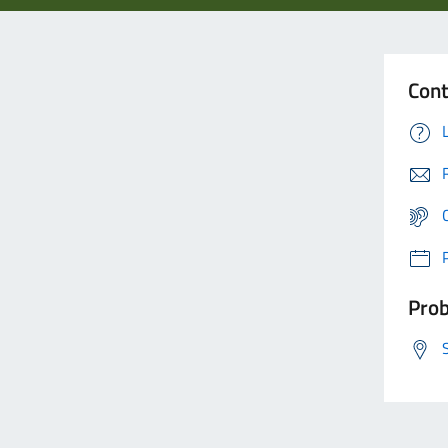
Cont
Prob