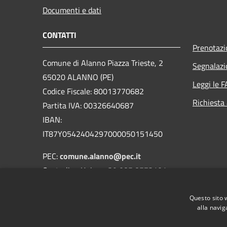
Documenti e dati
CONTATTI
Prenotaz
Comune di Alanno Piazza Trieste, 2
Segnalazi
65020 ALANNO (PE)
Leggi le 
Codice Fiscale: 80013770682
Richiesta
Partita IVA: 00326640687
IBAN:
IT87Y0542404297000050151450
PEC:
comune.alanno@pec.it
Centralino Unico: +39 085 8573101
Codice univoco fatturazione elettronica:
Questo sito 
UF4YVZ
alla navig