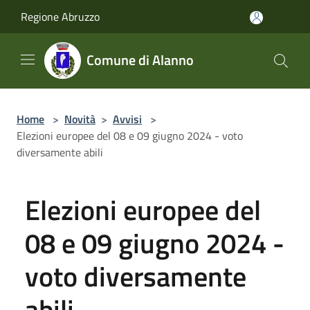
Salta al contenuto principale
Regione Abruzzo
Comune di Alanno
Home
>
Novità
>
Avvisi
>
Elezioni europee del 08 e 09 giugno 2024 - voto
diversamente abili
Elezioni europee del
08 e 09 giugno 2024 -
voto diversamente
abili