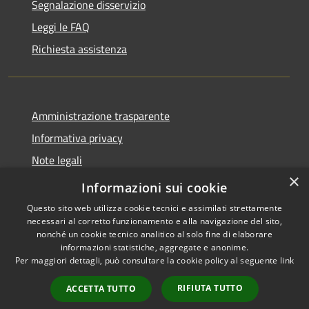
Segnalazione disservizio
Leggi le FAQ
Richiesta assistenza
Amministrazione trasparente
Informativa privacy
Note legali
×
Dichiarazione di accessibilità
Informazioni sui cookie
Questo sito web utilizza cookie tecnici e assimilati strettamente
necessari al corretto funzionamento e alla navigazione del sito,
nonché un cookie tecnico analitico al solo fine di elaborare
informazioni statistiche, aggregate e anonime.
RSS
Copyright © 2026 • Comune di
Per maggiori dettagli, può consultare la cookie policy al seguente
link
Accessibilità
Alanno • Powered by
Privacy
Municipium
Accesso
•
RIFIUTA TUTTO
ACCETTA TUTTO
Cookie
redazione